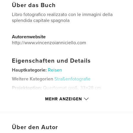
Über das Buch
Libro fotografico realizzato con le immagini della
splendida capitale spagnola
Autorenwebsite
http://www.vincenzoianniciello.com
Eigenschaften und Details
Hauptkategorie:
Reisen
Weitere Kategorien
Straßenfotografie
Projektoption:
Querformat groß, 33×28 cm
Seitenanzahl:
100
MEHR ANZEIGEN
ISBN
Hardcover mit Schutzumschlag: 9781364232641
Veröffentlichungsdatum:
März 16, 2016
Sprache
Italian
Über den Autor