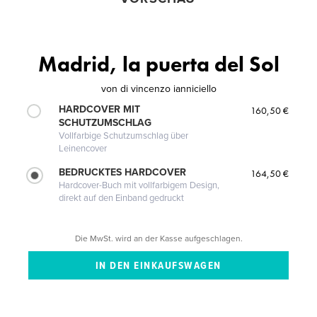
Madrid, la puerta del Sol
von
di vincenzo ianniciello
HARDCOVER MIT
160,50 €
SCHUTZUMSCHLAG
Vollfarbige Schutzumschlag über
Leinencover
BEDRUCKTES HARDCOVER
164,50 €
Hardcover-Buch mit vollfarbigem Design,
direkt auf den Einband gedruckt
Die MwSt. wird an der Kasse aufgeschlagen.