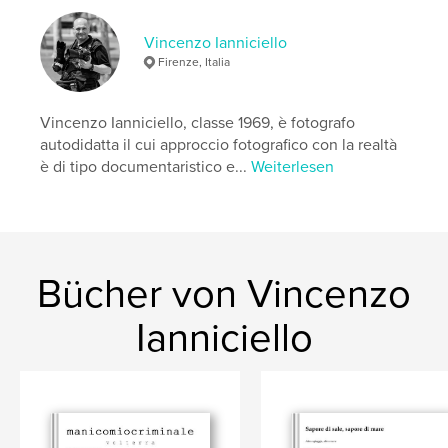
Schlüsselwörter
,
,
,
madrid
spagna
fotografia
reportage
Vincenzo Ianniciello
Firenze, Italia
Vincenzo Ianniciello, classe 1969, è fotografo
autodidatta il cui approccio fotografico con la realtà
è di tipo documentaristico e...
Weiterlesen
Bücher von Vincenzo
Ianniciello