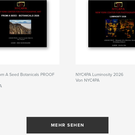
m A Seed Botanicals PROOF
NYC4PA Luminosity 2026
Von NYC4PA
A
MEHR SEHEN