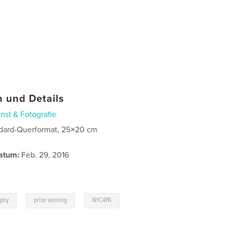
 und Details
nst & Fotografie
dard-Querformat, 25×20 cm
atum:
Feb. 29, 2016
,
,
aphy
prize winning
NYC4PA