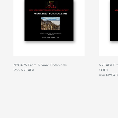
NYC4PA From A Seed Botanicals
NYC4PA Fro
Von NYC4PA
COPY
Von NYC4P