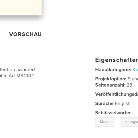
VORSCHAU
Eigenschaften
 Mention awarded
Hauptkategorie:
Ku
aphic Art MACRO
Projektoption:
Stan
Seitenanzahl:
28
Veröffentlichungsd
Sprache
English
Schlüsselwörter
,
Macro
photogr