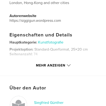
London, Hong-Kong and other cities
Autorenwebsite
https://siggigun.wordpress.com
Eigenschaften und Details
Hauptkategorie:
Kunstfotografie
Projektoption:
Standard-Querformat, 25×20 cm
Seitenanzahl:
74
Veröffentlichungsdatum:
Feb. 18, 2016
MEHR ANZEIGEN
Sprache
English
Schlüsselwörter
,
,
,
,
Street
photography
Leica
Paris
Über den Autor
,
,
Berlin
London
Hong-Kong
Siegfried Günther