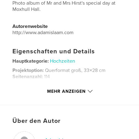
Photo album of Mr and Mrs Hirst's special day at
Moxhull Hall.
Autorenwebsite
http://www.adamislaam.com
Eigenschaften und Details
Hauptkategorie:
Hochzeiten
Projektoption:
Querformat groß, 33×28 cm
Seitenanzahl:
114
Veröffentlichungsdatum:
Jan. 01, 2016
MEHR ANZEIGEN
Sprache
English
Schlüsselwörter
,
,
,
,
wedding
album
photo
stylish
Über den Autor
,
beautiful
photography