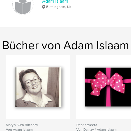
Adam Islaam
Birmingham, UK
Bücher von Adam Islaam
Mary's 50th Birthday
Dear Kaveeta
Von Adam Islaam
Von Damzy / Adam Islaam