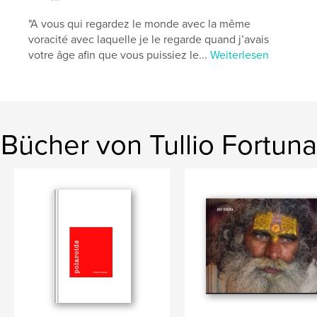
,
,
,
,
nude
artists
religion
love
"A vous qui regardez le monde avec la même
voracité avec laquelle je le regarde quand j’avais
black and white
votre âge afin que vous puissiez le...
Weiterlesen
Bücher von Tullio Fortuna