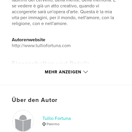
se vedere è già un atto creativo, quando vi
accorgerete sarà un'opera d'arte. Questa è la mia
vita per immagini, per il mondo, nell'amore, con la
religione, con e nell'amore.
Autorenwebsite
http://www.tulliofortuna.com
Eigenschaften und Details
MEHR ANZEIGEN
Hauptkategorie:
Kunst & Fotografie
Projektoption:
Querformat groß, 33×28 cm
Seitenanzahl:
234
ISBN
Über den Autor
Hardcover mit Schutzumschlag: 9781364592042
Veröffentlichungsdatum:
Dez. 15, 2015
Tullio Fortuna
Sprache
Italian
Palermo
Schlüsselwörter