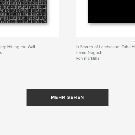
ng: Hitting the Wall
In Search of Landscape: Zaha H
is
Isamu Noguchi
Von marklillis
MEHR SEHEN