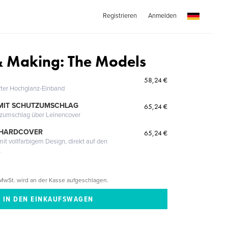
Registrieren
Anmelden
& Making: The Models
58,24 €
erter Hochglanz-Einband
MIT SCHUTZUMSCHLAG
65,24 €
tzumschlag über Leinencover
 HARDCOVER
65,24 €
it vollfarbigem Design, direkt auf den
t
MwSt. wird an der Kasse aufgeschlagen.