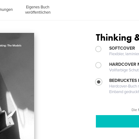
Eigenes Buch
inungen
veröffentlichen
Thinking 
SOFTCOVER
Flexibler, lamini
HARDCOVER 
Vollfarbige Schu
BEDRUCKTES
Hardcover-Buch m
Einband gedruck
Die 