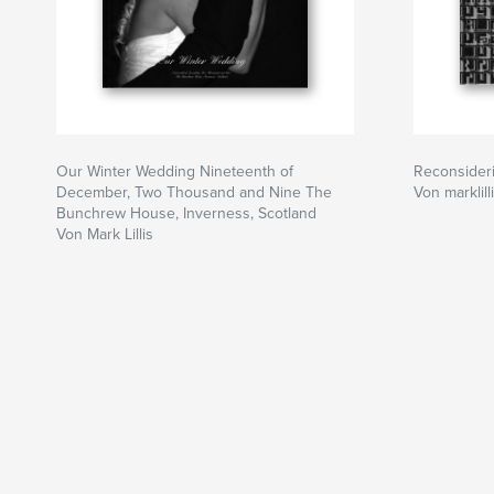
Our Winter Wedding Nineteenth of
Reconsideri
December, Two Thousand and Nine The
Von marklill
Bunchrew House, Inverness, Scotland
Von Mark Lillis