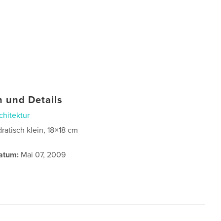
 und Details
chitektur
ratisch klein, 18×18 cm
atum:
Mai 07, 2009