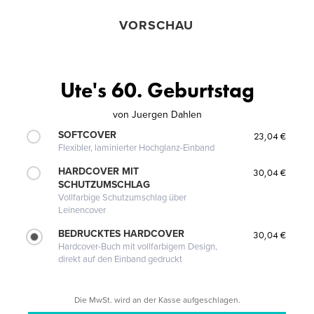
VORSCHAU
Ute's 60. Geburtstag
von
Juergen Dahlen
SOFTCOVER
23,04 €
Flexibler, laminierter Hochglanz-Einband
HARDCOVER MIT
30,04 €
SCHUTZUMSCHLAG
Vollfarbige Schutzumschlag über
Leinencover
BEDRUCKTES HARDCOVER
30,04 €
Hardcover-Buch mit vollfarbigem Design,
direkt auf den Einband gedruckt
Die MwSt. wird an der Kasse aufgeschlagen.