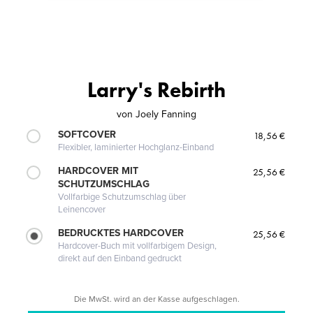
Larry's Rebirth
von
Joely Fanning
SOFTCOVER
18,56 €
Flexibler, laminierter Hochglanz-Einband
HARDCOVER MIT
25,56 €
SCHUTZUMSCHLAG
Vollfarbige Schutzumschlag über
Leinencover
BEDRUCKTES HARDCOVER
25,56 €
Hardcover-Buch mit vollfarbigem Design,
direkt auf den Einband gedruckt
Die MwSt. wird an der Kasse aufgeschlagen.