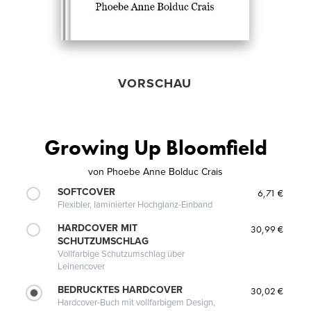
VORSCHAU
Growing Up Bloomfield
von
Phoebe Anne Bolduc Crais
SOFTCOVER
6,71 €
Flexibler, laminierter Hochglanz-Einband
HARDCOVER MIT
30,99 €
SCHUTZUMSCHLAG
Vollfarbige Schutzumschlag über
Leinencover
BEDRUCKTES HARDCOVER
30,02 €
Hardcover-Buch mit vollfarbigem Design,