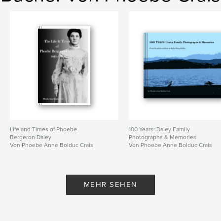
Life and Times of Phoebe
100 Years: Daley Family
Bergeron Daley
Photographs & Memories
Von Phoebe Anne Bolduc Crais
Von Phoebe Anne Bolduc Crais
MEHR SEHEN