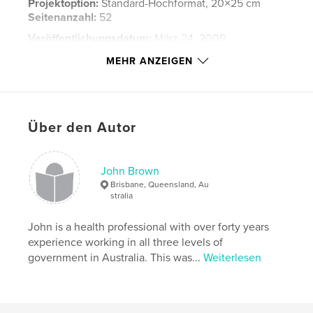
Projektoption:
Standard-Hochformat, 20×25 cm
Seitenanzahl:
52
Veröffentlichungsdatum:
März 24, 2009
Sprache
English
MEHR ANZEIGEN
Schlüsselwörter
,
,
,
Bernie Brown
Norma Brown
Taree NSW
Über den Autor
Wingham NSW
,
John Brown
,
Biddle
John Brown
Brisbane, Queensland, Au
stralia
John is a health professional with over forty years
experience working in all three levels of
government in Australia. This was...
Weiterlesen