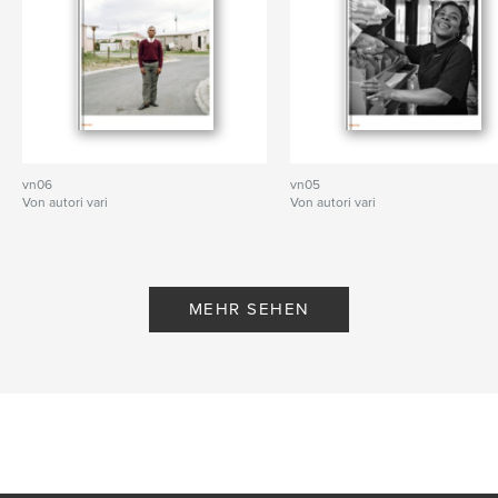
vn06
vn05
Von autori vari
Von autori vari
MEHR SEHEN