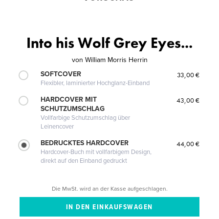
Into his Wolf Grey Eyes...
von
William Morris Herrin
SOFTCOVER
33,00 €
Flexibler, laminierter Hochglanz-Einband
HARDCOVER MIT
43,00 €
SCHUTZUMSCHLAG
Vollfarbige Schutzumschlag über
Leinencover
BEDRUCKTES HARDCOVER
44,00 €
Hardcover-Buch mit vollfarbigem Design,
direkt auf den Einband gedruckt
Die MwSt. wird an der Kasse aufgeschlagen.