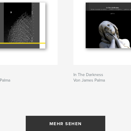
In The Darkness
Palma
Von James Palma
MEHR SEHEN