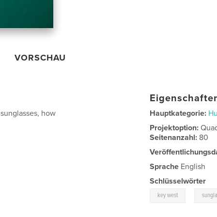
VORSCHAU
Eigenschaften
e sunglasses, how
Hauptkategorie:
H
Projektoption:
Quad
Seitenanzahl:
80
Veröffentlichungsd
Sprache
English
Schlüsselwörter
,
key west
sungl