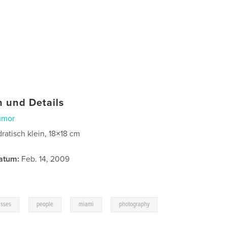
 und Details
umor
ratisch klein, 18×18 cm
atum:
Feb. 14, 2009
,
,
,
asses
people
miami
photography