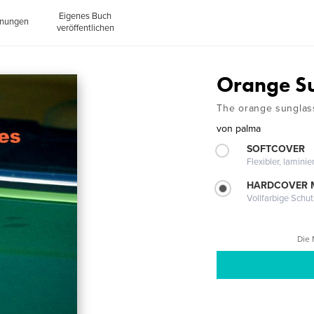
Eigenes Buch
inungen
veröffentlichen
Orange S
The orange sunglass
von
palma
SOFTCOVER
Flexibler, lamini
HARDCOVER 
Vollfarbige Schu
Die 