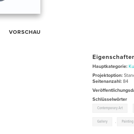
VORSCHAU
Eigenschaften
Hauptkategorie:
Ku
Projektoption:
Stan
Seitenanzahl:
84
Veröffentlichungsd
Schlüsselwörter
,
Contemporary Art
Gallery
,
Painting