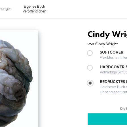
Eigenes Buch
inungen
veröffentlichen
Cindy Wri
von
Cindy Wright
SOFTCOVER
Flexibler, lamini
HARDCOVER 
Vollfarbige Schu
BEDRUCKTES
Hardcover-Buch m
Einband gedruck
Die 