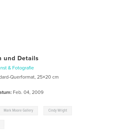
 und Details
nst & Fotografie
dard-Querformat, 25×20 cm
atum:
Feb. 04, 2009
,
,
Mark Moore Gallery
Cindy Wright