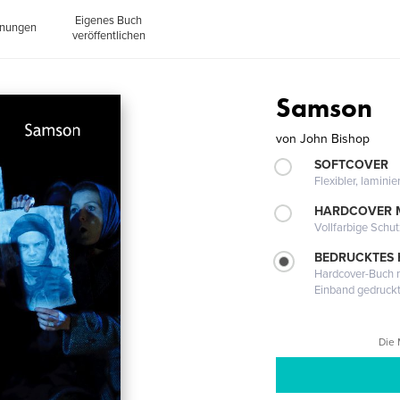
Eigenes Buch
inungen
veröffentlichen
Samson
von
John Bishop
SOFTCOVER
Flexibler, lamini
HARDCOVER 
Vollfarbige Schu
BEDRUCKTES
Hardcover-Buch m
Einband gedruck
Die 