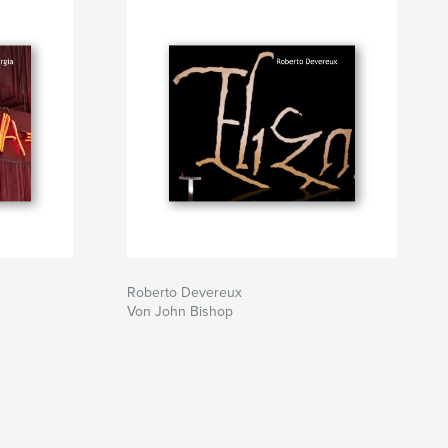
Roberto Devereux
Von John Bishop