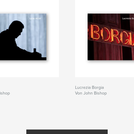
Lucrezia Borgia
ishop
Von John Bishop