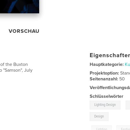
VORSCHAU
Eigenschaften
 of the Buxton
Hauptkategorie:
Ku
io "Samson", July
Projektoption:
Stan
Seitenanzahl:
50
Veröffentlichungsd
Schlüsselwörter
,
Lighting Design
Design
,
Lighting
,
Festiv