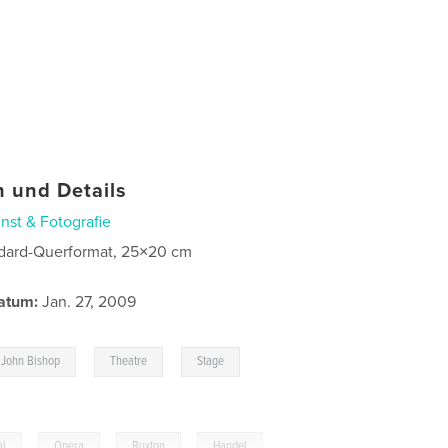
 und Details
nst & Fotografie
dard-Querformat, 25×20 cm
atum:
Jan. 27, 2009
,
,
,
John Bishop
Theatre
Stage
al
,
Opera
,
Buxton
,
Handel
,