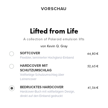
VORSCHAU
Lifted from Life
A collection of Polaroid emulsion lifts
von
Kevin Q. Gray
SOFTCOVER
44,80 €
Flexibler, laminierter Hochglanz-Einband
HARDCOVER MIT
52,65 €
SCHUTZUMSCHLAG
Vollfarbige Schutzumschlag über
Leinencover
BEDRUCKTES HARDCOVER
41,56 €
Hardcover-Buch mit vollfarbigem Design,
direkt auf den Einband gedruckt