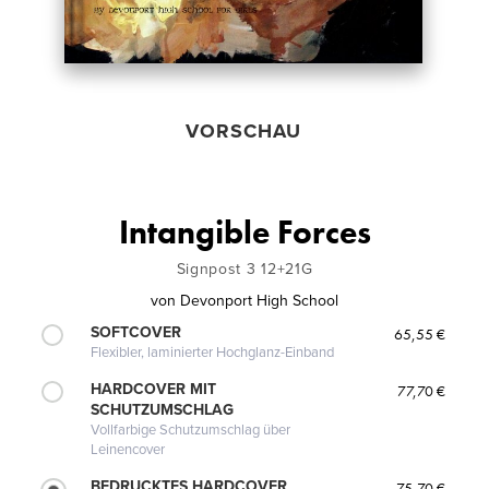
VORSCHAU
Intangible Forces
Signpost 3 12+21G
von
Devonport High School
SOFTCOVER
65,55 €
Flexibler, laminierter Hochglanz-Einband
HARDCOVER MIT
77,70 €
SCHUTZUMSCHLAG
Vollfarbige Schutzumschlag über
Leinencover
BEDRUCKTES HARDCOVER
75,70 €