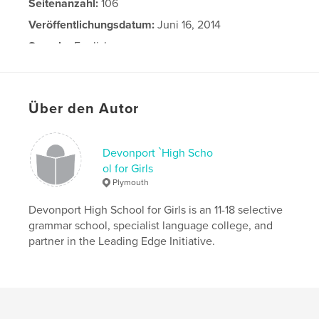
Seitenanzahl:
106
Veröffentlichungsdatum:
Juni 16, 2014
Sprache
English
Schlüsselwörter
,
,
,
printmaking
drawing
painting
Fine Art
Über den Autor
Devonport `High Scho
ol for Girls
Plymouth
Devonport High School for Girls is an 11-18 selective
grammar school, specialist language college, and
partner in the Leading Edge Initiative.