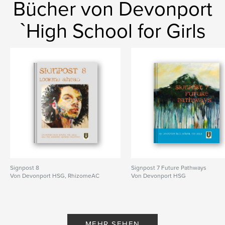
Bücher von Devonport
`High School for Girls
Signpost 8
Signpost 7 Future Pathways
Von Devonport HSG, RhizomeAC
Von Devonport HSG
MEHR SEHEN