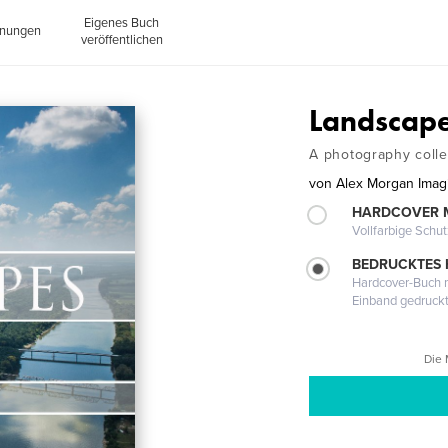
Eigenes Buch
inungen
veröffentlichen
Landscap
A photography colle
von
Alex Morgan Imag
HARDCOVER 
Vollfarbige Schu
BEDRUCKTES
Hardcover-Buch m
Einband gedruck
Die 