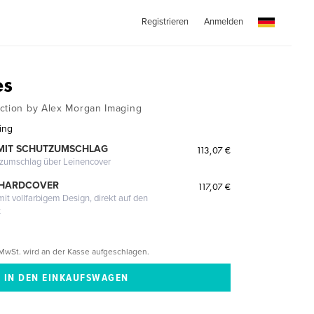
Registrieren
Anmelden
es
ction by Alex Morgan Imaging
ing
MIT SCHUTZUMSCHLAG
113,07 €
tzumschlag über Leinencover
 HARDCOVER
117,07 €
it vollfarbigem Design, direkt auf den
t
MwSt. wird an der Kasse aufgeschlagen.