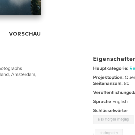
VORSCHAU
Eigenschaften
hotographs
Hauptkategorie:
Re
eland, Amsterdam,
Projektoption:
Quer
Seitenanzahl:
80
Veröffentlichungsd
Sprache
English
Schlüsselwörter
alex morgan imaging
,
photography