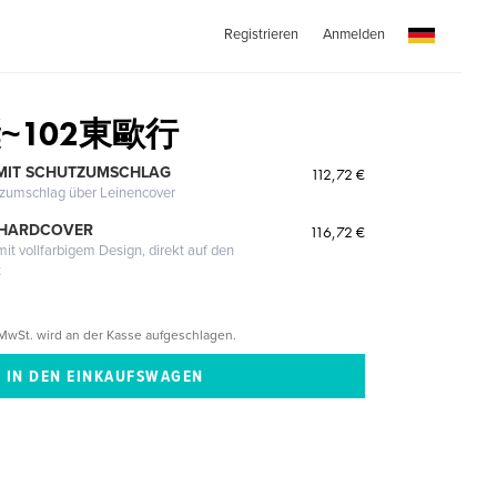
Registrieren
Anmelden
~102東歐行
MIT SCHUTZUMSCHLAG
112,72 €
tzumschlag über Leinencover
 HARDCOVER
116,72 €
it vollfarbigem Design, direkt auf den
t
MwSt. wird an der Kasse aufgeschlagen.