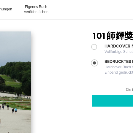
Eigenes Buch
inungen
veröffentlichen
101師鐸獎
HARDCOVER 
Vollfarbige Schu
BEDRUCKTES
Hardcover-Buch m
Einband gedruck
Die 