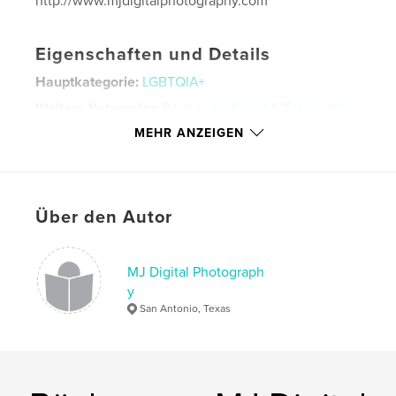
http://www.mjdigitalphotography.com
Eigenschaften und Details
Hauptkategorie:
LGBTQIA+
Weitere Kategorien
Bildbände
,
Kunst & Fotografie
MEHR ANZEIGEN
Projektoption:
Standard-Hochformat, 20×25 cm
Seitenanzahl:
78
Veröffentlichungsdatum:
Dez. 31, 2013
Sprache
English
Über den Autor
Schlüsselwörter
,
male photography nude art color
Valentine's Day
MJ Digital Photograph
y
San Antonio, Texas