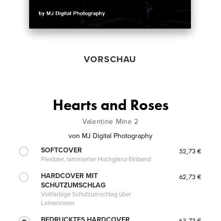
VORSCHAU
Hearts and Roses
Valentine Mine 2
von
MJ Digital Photography
SOFTCOVER
52,73 €
Flexibler, laminierter Hochglanz-Einband
HARDCOVER MIT
62,73 €
SCHUTZUMSCHLAG
Vollfarbige Schutzumschlag über
Leinencover
BEDRUCKTES HARDCOVER
63,73 €