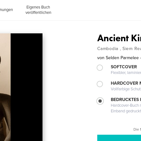
Eigenes Buch
inungen
veröffentlichen
Ancient K
Cambodia , Siem Re
von
Selden Parmelee 
SOFTCOVER
Flexibler, lamini
HARDCOVER 
Vollfarbige Schu
BEDRUCKTES
Hardcover-Buch m
Einband gedruck
Die 