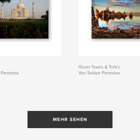
Ghost Towns & Tufa's
 Parmelee
Von Selden Parmelee
MEHR SEHEN