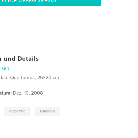
 und Details
isen
dard-Querformat, 25×20 cm
atum:
Dez. 10, 2008
,
,
Angoe Wat
Cambodia