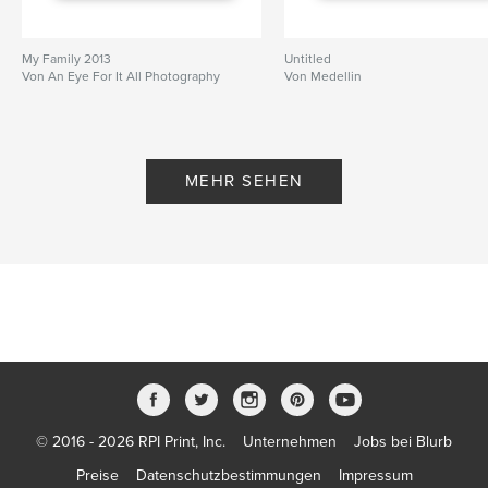
My Family 2013
Untitled
Von An Eye For It All Photography
Von Medellin
MEHR SEHEN
© 2016 - 2026 RPI Print, Inc.
Unternehmen
Jobs bei Blurb
Preise
Datenschutzbestimmungen
Impressum