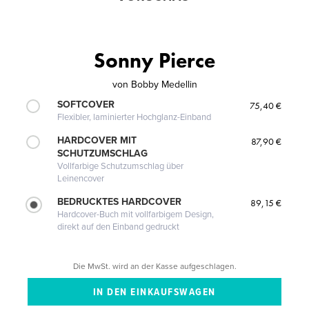
Sonny Pierce
von
Bobby Medellin
SOFTCOVER
75,40 €
Flexibler, laminierter Hochglanz-Einband
HARDCOVER MIT
87,90 €
SCHUTZUMSCHLAG
Vollfarbige Schutzumschlag über
Leinencover
BEDRUCKTES HARDCOVER
89,15 €
Hardcover-Buch mit vollfarbigem Design,
direkt auf den Einband gedruckt
Die MwSt. wird an der Kasse aufgeschlagen.