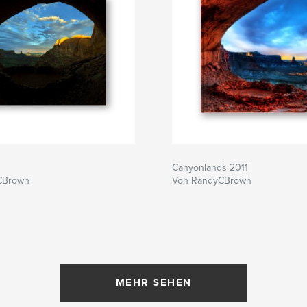
Canyonlands 2011
CBrown
Von RandyCBrown
MEHR SEHEN