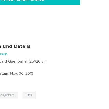
 und Details
isen
dard-Querformat, 25×20 cm
atum:
Nov. 06, 2013
,
Canyonlands
Utah