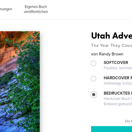
Eigenes Buch
inungen
veröffentlichen
Utah Adve
The Year They Clos
von
Randy Brown
SOFTCOVER
Flexibler, lamini
HARDCOVER 
Vollfarbige Schu
BEDRUCKTES
Hardcover-Buch m
Einband gedruck
Die 