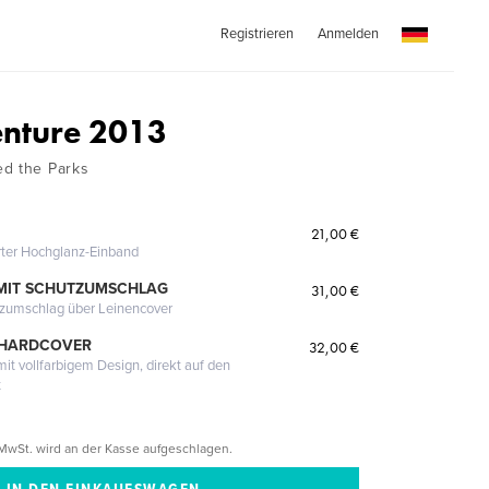
Registrieren
Anmelden
nture 2013
ed the Parks
21,00 €
erter Hochglanz-Einband
MIT SCHUTZUMSCHLAG
31,00 €
tzumschlag über Leinencover
 HARDCOVER
32,00 €
it vollfarbigem Design, direkt auf den
t
MwSt. wird an der Kasse aufgeschlagen.