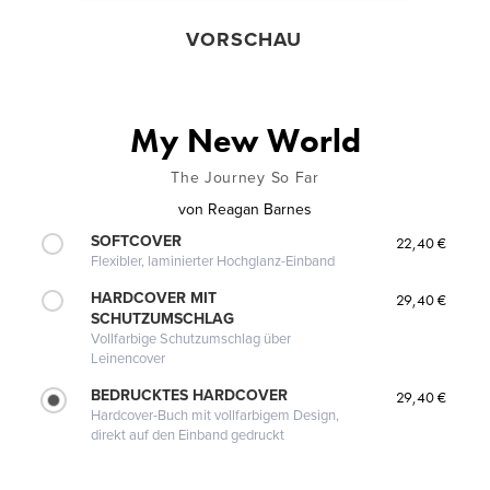
VORSCHAU
My New World
The Journey So Far
von
Reagan Barnes
SOFTCOVER
22,40 €
Flexibler, laminierter Hochglanz-Einband
HARDCOVER MIT
29,40 €
SCHUTZUMSCHLAG
Vollfarbige Schutzumschlag über
Leinencover
BEDRUCKTES HARDCOVER
29,40 €
Hardcover-Buch mit vollfarbigem Design,
direkt auf den Einband gedruckt