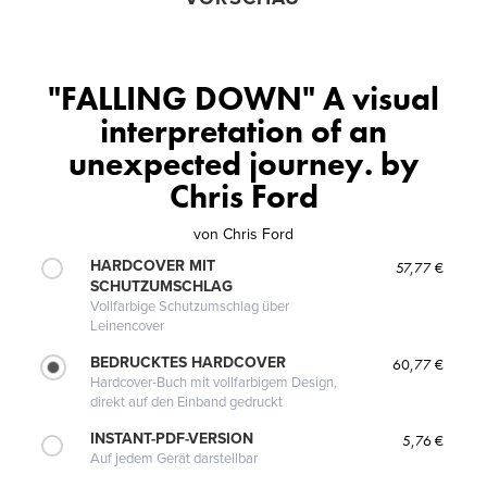
"FALLING DOWN" A visual
interpretation of an
unexpected journey. by
Chris Ford
von
Chris Ford
HARDCOVER MIT
57,77 €
SCHUTZUMSCHLAG
Vollfarbige Schutzumschlag über
Leinencover
BEDRUCKTES HARDCOVER
60,77 €
Hardcover-Buch mit vollfarbigem Design,
direkt auf den Einband gedruckt
INSTANT-PDF-VERSION
5,76 €
Auf jedem Gerät darstellbar