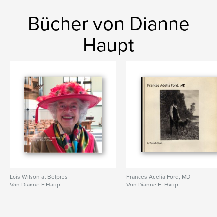
Bücher von Dianne
Haupt
Lois Wilson at Belpres
Frances Adelia Ford, MD
Von Dianne E Haupt
Von Dianne E. Haupt