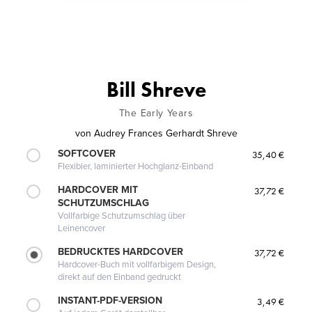
Bill Shreve
The Early Years
von
Audrey Frances Gerhardt Shreve
SOFTCOVER
35,40 €
Flexibler, laminierter Hochglanz-Einband
HARDCOVER MIT
37,72 €
SCHUTZUMSCHLAG
Vollfarbige Schutzumschlag über
Leinencover
BEDRUCKTES HARDCOVER
37,72 €
Hardcover-Buch mit vollfarbigem Design,
direkt auf den Einband gedruckt
INSTANT-PDF-VERSION
3,49 €