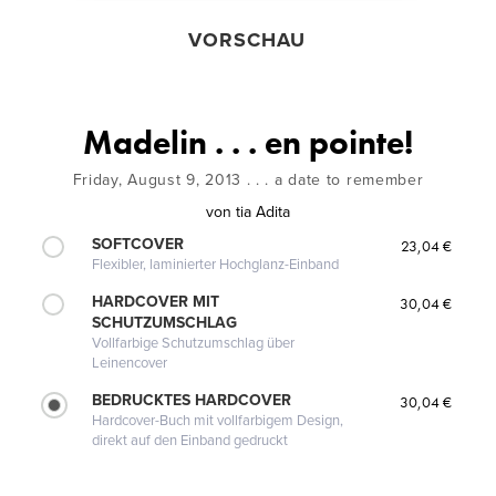
VORSCHAU
Madelin . . . en pointe!
Friday, August 9, 2013 . . . a date to remember
von
tia Adita
SOFTCOVER
23,04 €
Flexibler, laminierter Hochglanz-Einband
HARDCOVER MIT
30,04 €
SCHUTZUMSCHLAG
Vollfarbige Schutzumschlag über
Leinencover
BEDRUCKTES HARDCOVER
30,04 €
Hardcover-Buch mit vollfarbigem Design,
direkt auf den Einband gedruckt