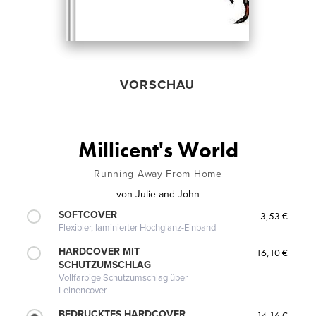
VORSCHAU
Millicent's World
Running Away From Home
von
Julie and John
SOFTCOVER
3,53 €
Flexibler, laminierter Hochglanz-Einband
HARDCOVER MIT
16,10 €
SCHUTZUMSCHLAG
Vollfarbige Schutzumschlag über
Leinencover
BEDRUCKTES HARDCOVER
14,16 €