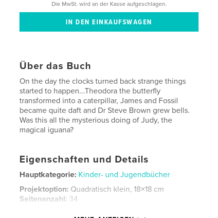
Die MwSt. wird an der Kasse aufgeschlagen.
Über das Buch
On the day the clocks turned back strange things
started to happen...Theodora the butterfly
transformed into a caterpillar, James and Fossil
became quite daft and Dr Steve Brown grew bells.
Was this all the mysterious doing of Judy, the
magical iguana?
Eigenschaften und Details
Hauptkategorie:
Kinder- und Jugendbücher
Projektoption:
Quadratisch klein, 18×18 cm
Seitenanzahl:
34
Veröffentlichungsdatum:
Nov. 26, 2008