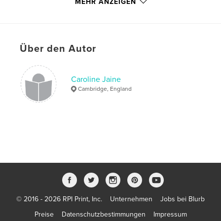
MEHR ANZEIGEN
Schlüsselwörter
,
,
,
fairy tale
clock change
purple mist
,
Über den Autor
children
judy
,
iguana
,
mysterious
Caroline Jaine
Cambridge, England
© 2016 - 2026 RPI Print, Inc.
Unternehmen
Jobs bei Blurb
Preise
Datenschutzbestimmungen
Impressum