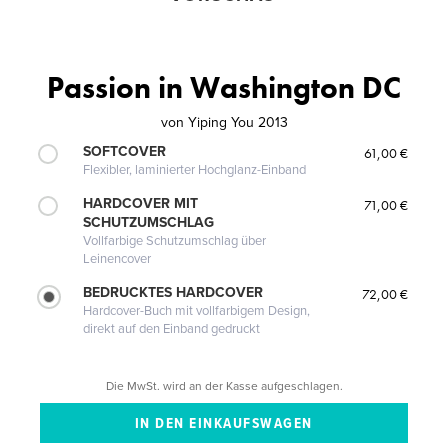
Passion in Washington DC
von
Yiping You 2013
SOFTCOVER
61,00 €
Flexibler, laminierter Hochglanz-Einband
HARDCOVER MIT
71,00 €
SCHUTZUMSCHLAG
Vollfarbige Schutzumschlag über
Leinencover
BEDRUCKTES HARDCOVER
72,00 €
Hardcover-Buch mit vollfarbigem Design,
direkt auf den Einband gedruckt
Die MwSt. wird an der Kasse aufgeschlagen.