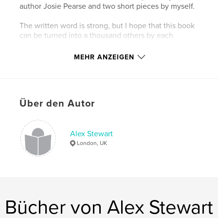
author Josie Pearse and two short pieces by myself.
The written word is strong, but I hope that this book
can be turned into a thousand others by each
individual who truly looks at it and sets off on their
own adventure
MEHR ANZEIGEN
Eigenschaften und Details
Hauptkategorie:
Bildende Kunst
Über den Autor
Projektoption:
Standard-Hochformat, 20×25 cm
Seitenanzahl:
40
Alex Stewart
Veröffentlichungsdatum:
Nov. 20, 2008
London, UK
Bücher von Alex Stewart