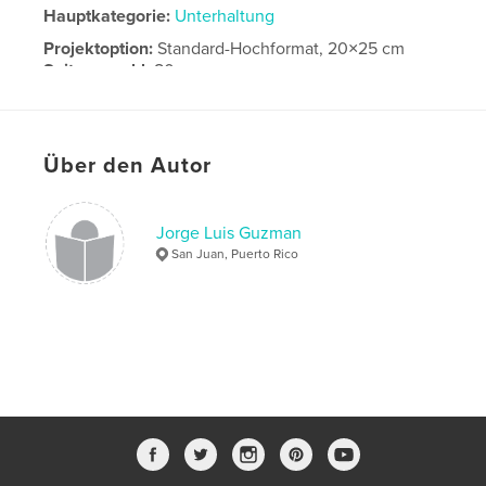
Hauptkategorie:
Unterhaltung
Projektoption:
Standard-Hochformat, 20×25 cm
Seitenanzahl:
80
Veröffentlichungsdatum:
Nov. 18, 2008
Schlüsselwörter
Über den Autor
,
,
,
ballet concierto
conservatorio
danza
,
dance
ballet
Jorge Luis Guzman
San Juan, Puerto Rico