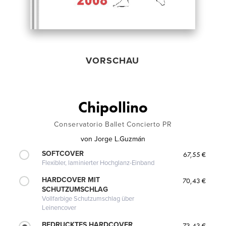
VORSCHAU
Chipollino
Conservatorio Ballet Concierto PR
von
Jorge L.Guzmán
SOFTCOVER
67,55 €
Flexibler, laminierter Hochglanz-Einband
HARDCOVER MIT
70,43 €
SCHUTZUMSCHLAG
Vollfarbige Schutzumschlag über
Leinencover
BEDRUCKTES HARDCOVER
73,43 €