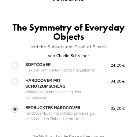
The Symmetry of Everyday
Objects
and the Subsequent Clash of Planes
von
Charlie Schreiner
SOFTCOVER
24,20 €
Flexibler, laminierter Hochglanz-Einband
HARDCOVER MIT
34,20 €
SCHUTZUMSCHLAG
Vollfarbige Schutzumschlag über
Leinencover
BEDRUCKTES HARDCOVER
35,20 €
Hardcover-Buch mit vollfarbigem Design,
direkt auf den Einband gedruckt
Die MwSt. wird an der Kasse aufgeschlagen.