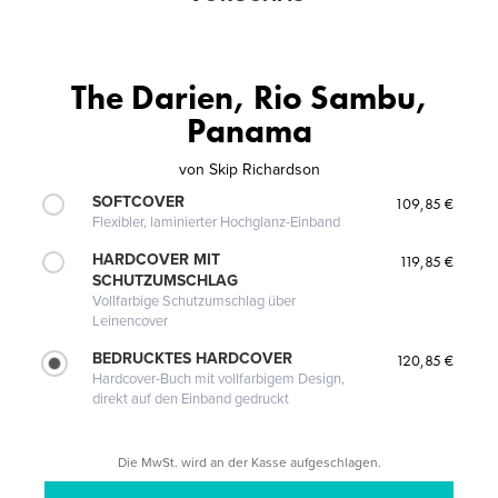
The Darien, Rio Sambu,
Panama
von
Skip Richardson
SOFTCOVER
109,85 €
Flexibler, laminierter Hochglanz-Einband
HARDCOVER MIT
119,85 €
SCHUTZUMSCHLAG
Vollfarbige Schutzumschlag über
Leinencover
BEDRUCKTES HARDCOVER
120,85 €
Hardcover-Buch mit vollfarbigem Design,
direkt auf den Einband gedruckt
Die MwSt. wird an der Kasse aufgeschlagen.