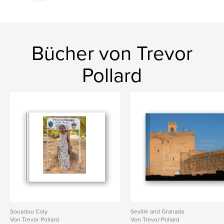
Bücher von Trevor
Pollard
Souadou Coly
Seville and Granada
Von Trevor Pollard
Von Trevor Pollard