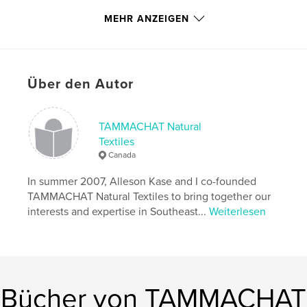
Projektoption:
Standard-Querformat, 25×20 cm
Seitenanzahl:
38
MEHR ANZEIGEN
Veröffentlichungsdatum:
Okt. 13, 2008
Schlüsselwörter
,
,
,
Northeast Thailand
fair trade
natural dyes
Über den Autor
natural dyeing
TAMMACHAT Natural
,
women's group
,
organic silk
,
handicraft
,
Textiles
Canada
handcraft
,
craft
,
traditions
,
loom
,
In summer 2007, Alleson Kase and I co-founded
khit
,
mudmee
,
Isaan
,
co-op
,
TAMMACHAT Natural Textiles to bring together our
interests and expertise in Southeast...
Weiterlesen
co-operative
,
Thailand
,
women
,
photography
,
weaving
,
handweaving
,
travel
,
silk
,
cotton
Bücher von TAMMACHAT