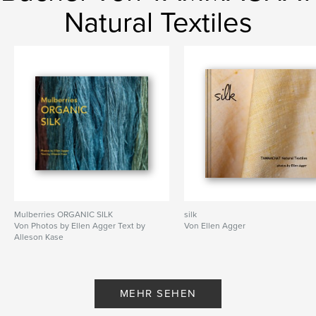
Natural Textiles
Mulberries ORGANIC SILK
silk
Von Photos by Ellen Agger Text by
Von Ellen Agger
Alleson Kase
MEHR SEHEN