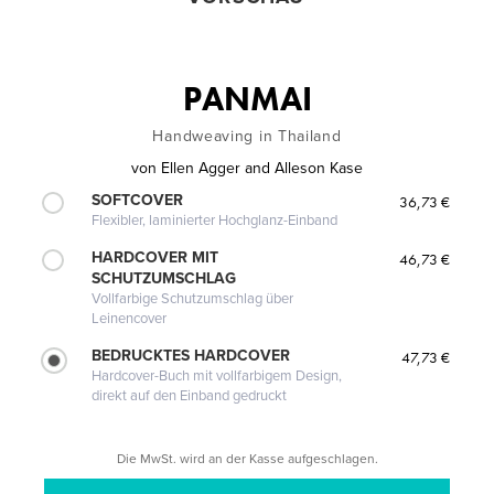
PANMAI
Handweaving in Thailand
von
Ellen Agger and Alleson Kase
SOFTCOVER
36,73 €
Flexibler, laminierter Hochglanz-Einband
HARDCOVER MIT
46,73 €
SCHUTZUMSCHLAG
Vollfarbige Schutzumschlag über
Leinencover
BEDRUCKTES HARDCOVER
47,73 €
Hardcover-Buch mit vollfarbigem Design,
direkt auf den Einband gedruckt
Die MwSt. wird an der Kasse aufgeschlagen.