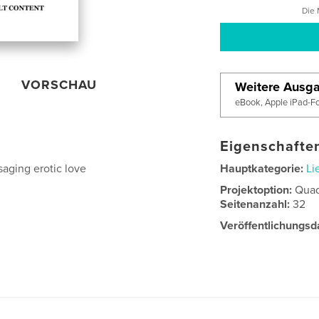
Die 
VORSCHAU
Weitere Ausg
eBook, Apple iPad-F
Eigenschaften
saging erotic love
Hauptkategorie:
Li
Projektoption:
Quad
Seitenanzahl:
32
Veröffentlichungsd