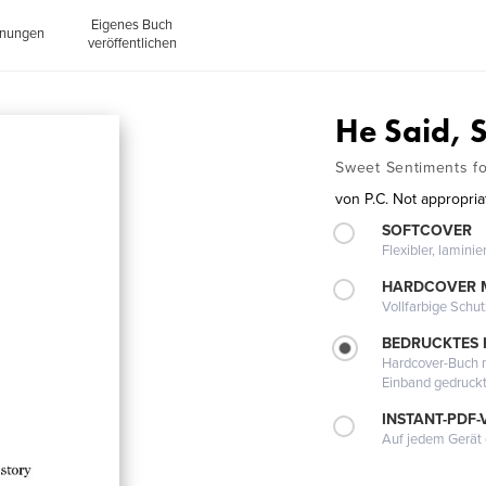
Eigenes Buch
inungen
veröffentlichen
He Said, 
Sweet Sentiments fo
von
P.C. Not appropria
SOFTCOVER
Flexibler, lamini
HARDCOVER 
Vollfarbige Schu
BEDRUCKTES
Hardcover-Buch m
Einband gedruck
INSTANT-PDF-
Auf jedem Gerät 