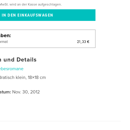
MwSt. wird an der Kasse aufgeschlagen.
aben
21,33 €
ormat
 und Details
ebesromane
ratisch klein, 18×18 cm
atum:
Nov. 30, 2012