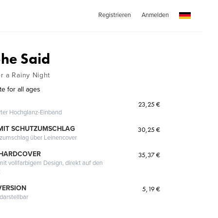
Registrieren
Anmelden
She Said
r a Rainy Night
te for all ages
23,25 €
erter Hochglanz-Einband
MIT SCHUTZUMSCHLAG
30,25 €
tzumschlag über Leinencover
 HARDCOVER
35,37 €
it vollfarbigem Design, direkt auf den
t
VERSION
5,19 €
darstellbar