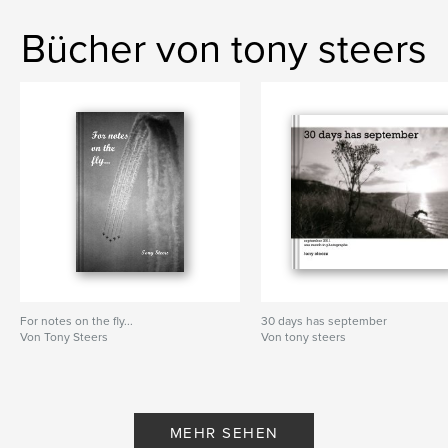
Bücher von tony steers
For notes on the fly...
30 days has september
Von Tony Steers
Von tony steers
MEHR SEHEN