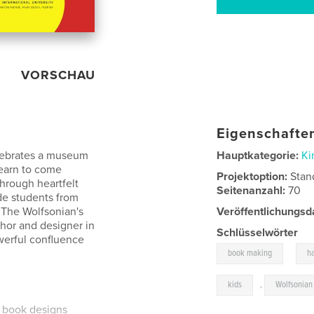
VORSCHAU
Eigenschaften
elebrates a museum
Hauptkategorie:
Ki
earn to come
Projektoption:
Stan
through heartfelt
Seitenanzahl:
70
de students from
The Wolfsonian's
Veröffentlichungsd
hor and designer in
Schlüsselwörter
werful confluence
,
book making
h
kids
,
Wolfsonian
 book designs