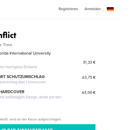
Registrieren
Anmelden
flict
 a Time
rida International University
51,25 €
erter Hochglanz-Einband
MIT SCHUTZUMSCHLAG
63,75 €
tzumschlag über Leinencover
 HARDCOVER
65,00 €
it vollfarbigem Design, direkt auf den
t
MwSt. wird an der Kasse aufgeschlagen.