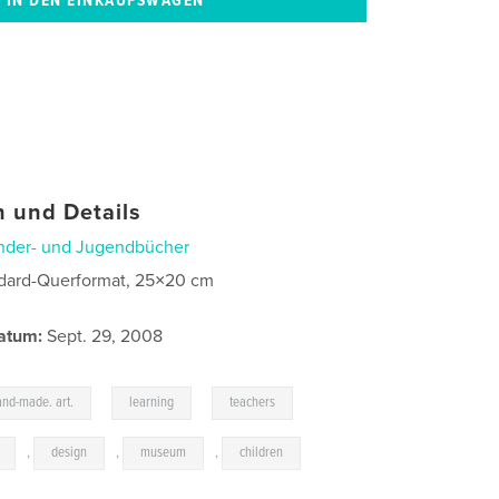
 und Details
nder- und Jugendbücher
dard-Querformat, 25×20 cm
atum:
Sept. 29, 2008
,
,
,
and-made. art.
learning
teachers
,
design
,
museum
,
children