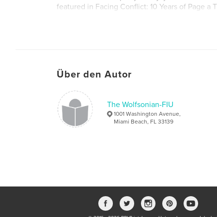
featured in Facing Conflict: 10 Years of Page a 
For more information about Page at a Time pleas
http://www.pageatatime.org/
Über den Autor
The Wolfsonian-FIU
1001 Washington Avenue,
Miami Beach, FL 33139