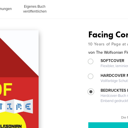
Eigenes Buch
inungen
veröffentlichen
Facing Con
10 Years of Page at
von
The Wolfsonian Flo
SOFTCOVER
Flexibler, lamini
HARDCOVER 
Vollfarbige Schu
BEDRUCKTES
Hardcover-Buch m
Einband gedruck
Die 