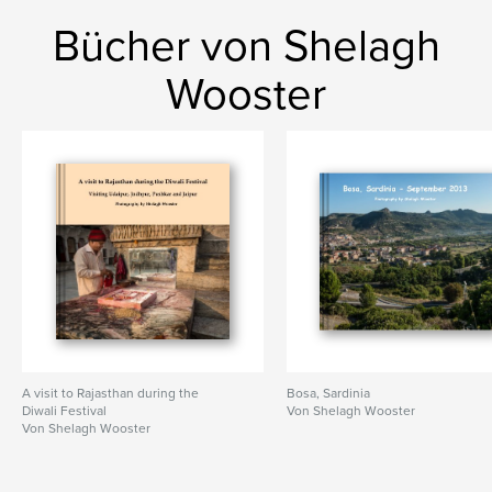
Bücher von Shelagh
Wooster
A visit to Rajasthan during the
Bosa, Sardinia
Diwali Festival
Von Shelagh Wooster
Von Shelagh Wooster