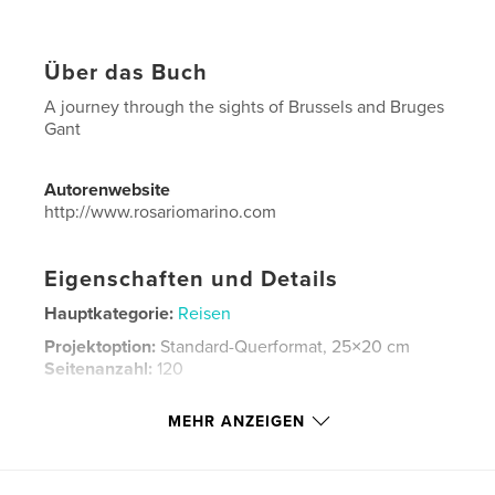
Über das Buch
A journey through the sights of Brussels and Bruges
Gant
Autorenwebsite
http://www.rosariomarino.com
Eigenschaften und Details
Hauptkategorie:
Reisen
Projektoption:
Standard-Querformat, 25×20 cm
Seitenanzahl:
120
Veröffentlichungsdatum:
Sept. 22, 2008
MEHR ANZEIGEN
Sprache
English
Schlüsselwörter