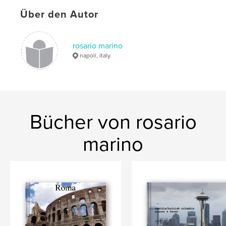
,
,
,
,
belgium
belgio
bruxelles
bruges
Über den Autor
gant
rosario marino
napoli, italy.
Bücher von rosario
marino