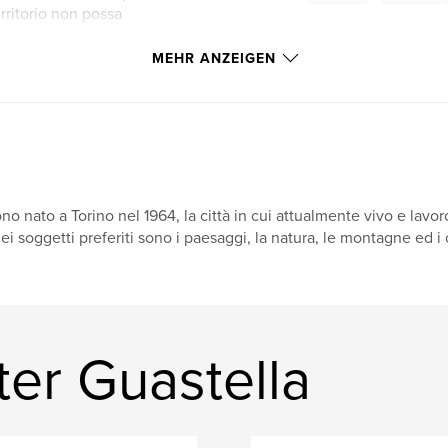
rritorio non possa
eano.
MEHR ANZEIGEN
icerca, anche nella
ti di grande fascino
le possibilità
ndanza di laghi
inati, rappresenta
lori e delle
no nato a Torino nel 1964, la città in cui attualmente vivo e lavoro
ei soggetti preferiti sono i paesaggi, la natura, le montagne ed i
andscape in Aosta
er Guastella