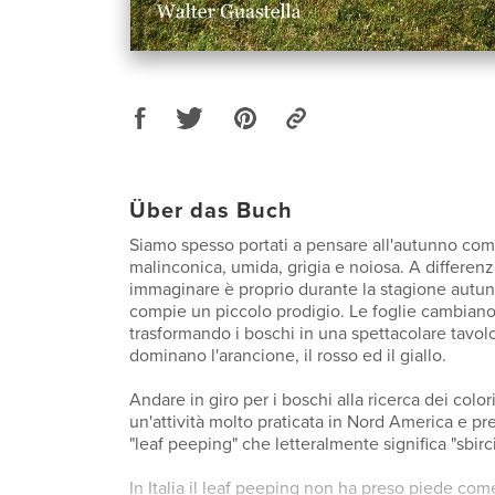
Über das Buch
Siamo spesso portati a pensare all'autunno co
malinconica, umida, grigia e noiosa. A differenz
immaginare è proprio durante la stagione autun
compie un piccolo prodigio. Le foglie cambiano
trasformando i boschi in una spettacolare tavol
dominano l'arancione, il rosso ed il giallo.
Andare in giro per i boschi alla ricerca dei color
un'attività molto praticata in Nord America e pr
"leaf peeping" che letteralmente significa "sbirci
In Italia il leaf peeping non ha preso piede co