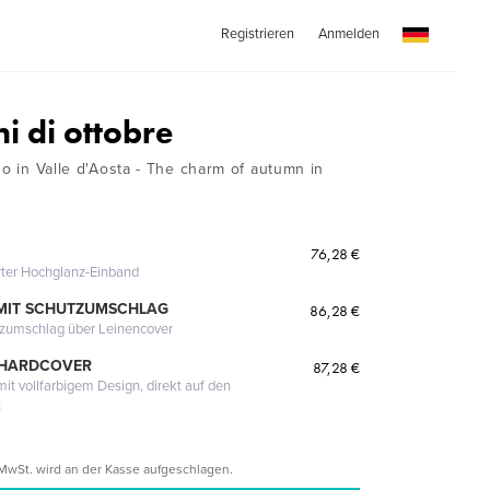
Registrieren
Anmelden
i di ottobre
no in Valle d'Aosta - The charm of autumn in
76,28 €
erter Hochglanz-Einband
MIT SCHUTZUMSCHLAG
86,28 €
tzumschlag über Leinencover
 HARDCOVER
87,28 €
it vollfarbigem Design, direkt auf den
t
MwSt. wird an der Kasse aufgeschlagen.