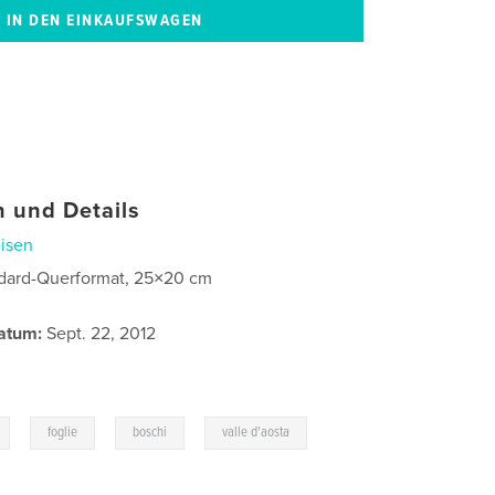
 und Details
isen
dard-Querformat, 25×20 cm
atum:
Sept. 22, 2012
,
,
,
,
foglie
boschi
valle d'aosta