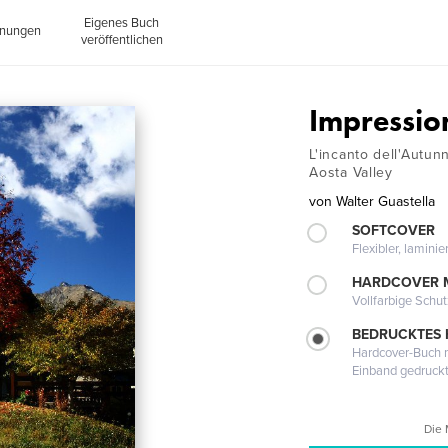
Eigenes Buch
inungen
veröffentlichen
Impression
L'incanto dell'Autun
Aosta Valley
von
Walter Guastella
SOFTCOVER
Flexibler, lamini
HARDCOVER 
Vollfarbige Schu
BEDRUCKTES
Hardcover-Buch m
Einband gedruck
Die 