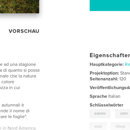
VORSCHAU
Eigenschaften
me ad una stagione
Hauptkategorie:
Re
a di quanto si possa
Projektoption:
Stan
nale che la natura
Seitenanzahl:
120
 colore
ozza in cui
Veröffentlichungsd
Sprache
Italian
i autunnali è
Schlüsselwörter
ende il nome di
,
autunno
colori
are le foglie".
aosta
,
foliage
me in Nord America,