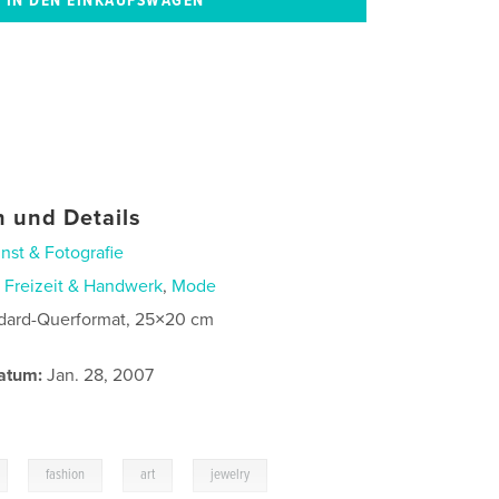
 und Details
nst & Fotografie
n
Freizeit & Handwerk
,
Mode
dard-Querformat, 25×20 cm
atum:
Jan. 28, 2007
,
,
,
fashion
art
jewelry