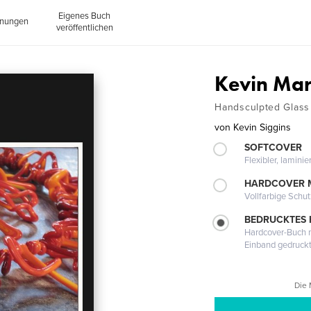
Eigenes Buch
inungen
veröffentlichen
Kevin Mar
Handsculpted Glass 
von
Kevin Siggins
SOFTCOVER
Flexibler, lamini
HARDCOVER 
Vollfarbige Schu
BEDRUCKTES
Hardcover-Buch m
Einband gedruck
Die 