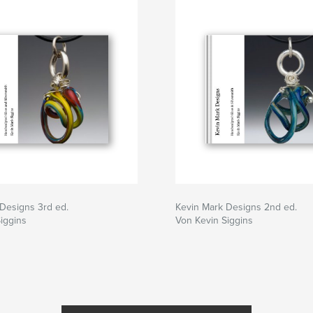
Designs 3rd ed.
Kevin Mark Designs 2nd ed.
iggins
Von Kevin Siggins