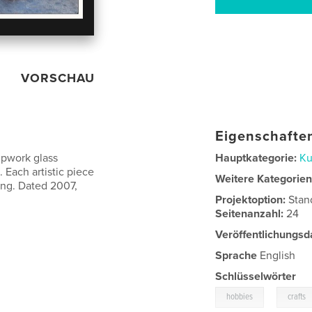
VORSCHAU
Eigenschaften
mpwork glass
Hauptkategorie:
Ku
. Each artistic piece
Weitere Kategorie
ing. Dated 2007,
Projektoption:
Stan
Seitenanzahl:
24
Veröffentlichungsd
Sprache
English
Schlüsselwörter
,
hobbies
crafts