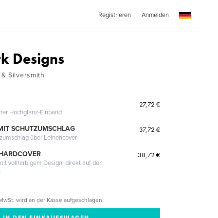
Registrieren
Anmelden
k Designs
& Silversmith
27,72 €
erter Hochglanz-Einband
MIT SCHUTZUMSCHLAG
37,72 €
tzumschlag über Leinencover
 HARDCOVER
38,72 €
it vollfarbigem Design, direkt auf den
t
MwSt. wird an der Kasse aufgeschlagen.