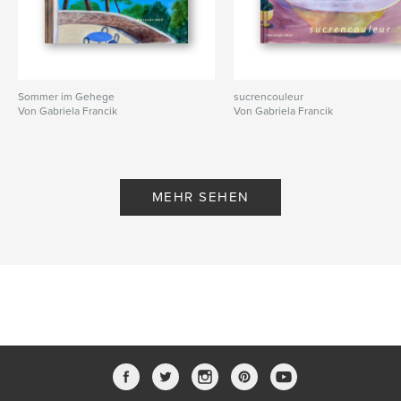
Sommer im Gehege
sucrencouleur
Von Gabriela Francik
Von Gabriela Francik
MEHR SEHEN