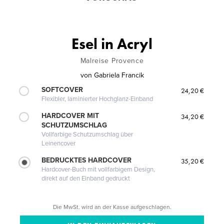
Esel in Acryl
Malreise Provence
von
Gabriela Francik
SOFTCOVER
24,20 €
Flexibler, laminierter Hochglanz-Einband
HARDCOVER MIT
34,20 €
SCHUTZUMSCHLAG
Vollfarbige Schutzumschlag über
Leinencover
BEDRUCKTES HARDCOVER
35,20 €
Hardcover-Buch mit vollfarbigem Design,
direkt auf den Einband gedruckt
Die MwSt. wird an der Kasse aufgeschlagen.