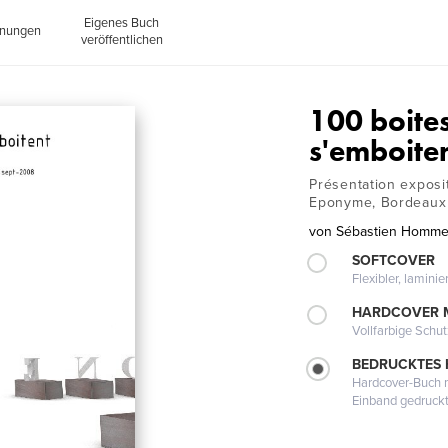
Eigenes Buch
inungen
veröffentlichen
100 boites
s'emboite
Présentation exposit
Eponyme, Bordeaux
von
Sébastien Homm
SOFTCOVER
Flexibler, lamini
HARDCOVER 
Vollfarbige Schu
BEDRUCKTES
Hardcover-Buch m
Einband gedruck