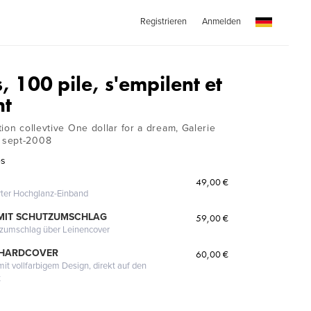
Registrieren
Anmelden
, 100 pile, s'empilent et
nt
ion collevtive One dollar for a dream, Galerie
 sept-2008
es
49,00 €
erter Hochglanz-Einband
MIT SCHUTZUMSCHLAG
59,00 €
tzumschlag über Leinencover
 HARDCOVER
60,00 €
it vollfarbigem Design, direkt auf den
t