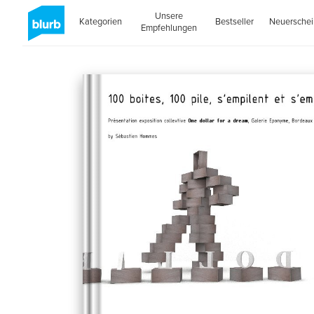
Unsere
Kategorien
Bestseller
Neuersche
Empfehlungen