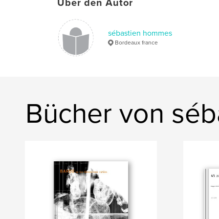
Über den Autor
sébastien hommes
Bordeaux france
Bücher von sé