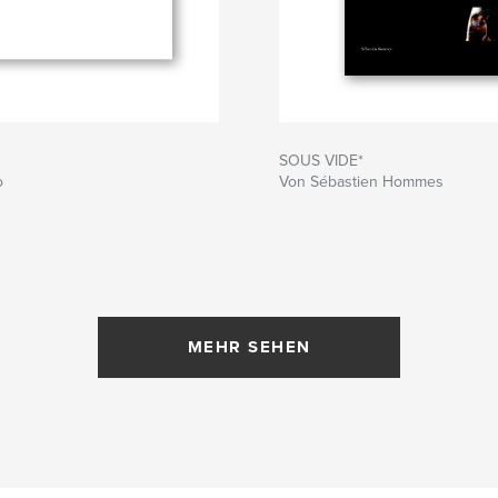
SOUS VIDE*
o
Von Sébastien Hommes
MEHR SEHEN