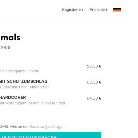
Registrieren
Anmelden
imals
-2008
53,53 €
erter Hochglanz-Einband
MIT SCHUTZUMSCHLAG
63,53 €
tzumschlag über Leinencover
 HARDCOVER
64,53 €
it vollfarbigem Design, direkt auf den
t
MwSt. wird an der Kasse aufgeschlagen.