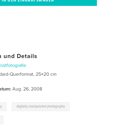
 und Details
nstfotografie
dard-Querformat, 25×20 cm
atum:
Aug. 26, 2008
,
hy
digitally manipulated photography