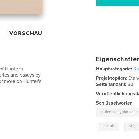
VORSCHAU
Eigenschaften
of Hunter's
Hauptkategorie:
Ku
eries and essays by
Projektoption:
Stan
or more on Hunter's
Seitenanzahl:
80
Veröffentlichungsd
Schlüsselwörter
contemporary photograp
,
animals
,
video