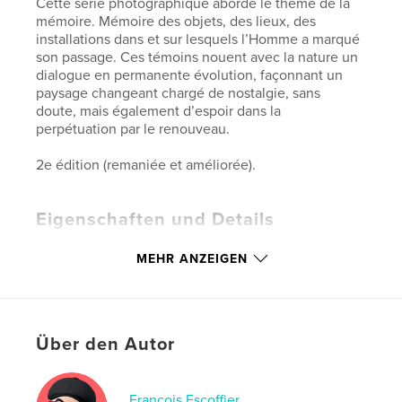
Cette série photographique aborde le thème de la
mémoire. Mémoire des objets, des lieux, des
installations dans et sur lesquels l’Homme a marqué
son passage. Ces témoins nouent avec la nature un
dialogue en permanente évolution, façonnant un
paysage changeant chargé de nostalgie, sans
doute, mais également d’espoir dans la
perpétuation par le renouveau.
2e édition (remaniée et améliorée).
Eigenschaften und Details
Hauptkategorie:
Kunstfotografie
MEHR ANZEIGEN
Projektoption:
Standard-Querformat, 25×20 cm
Seitenanzahl:
42
Veröffentlichungsdatum:
Juni 22, 2012
Über den Autor
Sprache
French
Schlüsselwörter
,
,
,
,
François Escoffier
noir & blanc
mémoire
trace
paysage