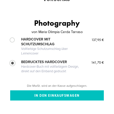
Photography
von
Maria Olimpia Cerda Tarraso
HARDCOVER MIT
137,95 €
SCHUTZUMSCHLAG
Vollfarbige Schutzumschlag über
Leinencover
BEDRUCKTES HARDCOVER
141,70 €
Hardcover-Buch mit vollfarbigem Design,
direkt auf den Einband gedruckt
Die MwSt. wird an der Kasse aufgeschlagen.