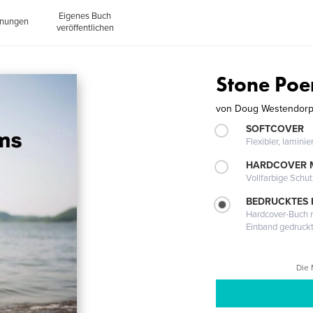
Eigenes Buch
inungen
veröffentlichen
Stone Po
von
Doug Westendor
SOFTCOVER
Flexibler, lamini
HARDCOVER 
Vollfarbige Schu
BEDRUCKTES
Hardcover-Buch m
Einband gedruck
Die 