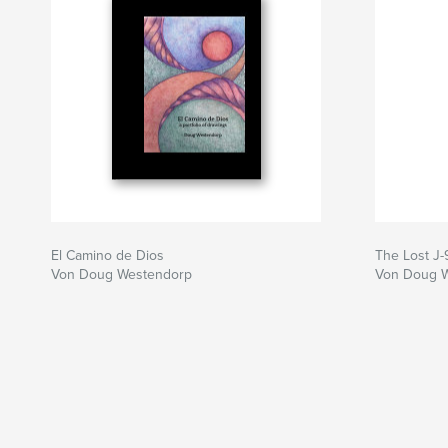
El Camino de Dios
The Lost J-
Von Doug Westendorp
Von Doug 