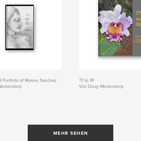
9 Portfolio of Moises Sanchez
77 to 91
Westendorp
Von Doug Westendorp
MEHR SEHEN