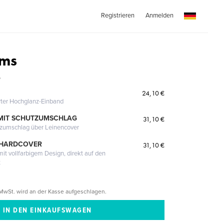
Registrieren
Anmelden
ems
p
24,10 €
erter Hochglanz-Einband
MIT SCHUTZUMSCHLAG
31,10 €
tzumschlag über Leinencover
 HARDCOVER
31,10 €
it vollfarbigem Design, direkt auf den
t
MwSt. wird an der Kasse aufgeschlagen.