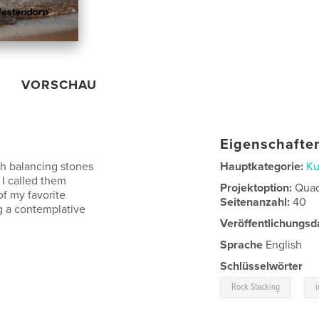
VORSCHAU
Eigenschaften
th balancing stones
Hauptkategorie:
Ku
I called them
Projektoption:
Quad
of my favorite
Seitenanzahl:
40
ng a contemplative
Veröffentlichungsd
Sprache
English
Schlüsselwörter
,
Rock Stacking