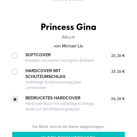
Princess Gina
Album
von
Michael LIo
SOFTCOVER
25,26 €
Flexibler, laminierter Hochglanz-Einband
HARDCOVER MIT
35,26 €
SCHUTZUMSCHLAG
Vollfarbige Schutzumschlag über
Leinencover
BEDRUCKTES HARDCOVER
36,26 €
Hardcover-Buch mit vollfarbigem Design,
direkt auf den Einband gedruckt
Die MwSt. wird an der Kasse aufgeschlagen.